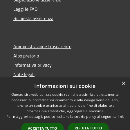
Leggi le FAQ
Richiesta assistenza
Amministrazione trasparente
Albo pretorio
Informativa privacy
Note legali
×
Dichiarazione di accessibilità
Informazioni sui cookie
Questo sito web utilizza cookie tecnici e assimilati strettamente
necessari al corretto funzionamento e alla navigazione del sito,
nonché un cookie tecnico analitico al solo fine di elaborare
informazioni statistiche, aggregate e anonime.
RSS
Copyright © 2026 • Comune di
Per maggiori dettagli, può consultare la cookie policy al seguente
link
Accessibilità
Mozzecane • Powered by
Privacy
Municipium
Accesso
•
RIFIUTA TUTTO
ACCETTA TUTTO