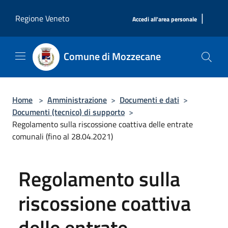
Salta al contenuto principale
|
Regione Veneto
Accedi all'area personale
Comune di Mozzecane
Home
>
Amministrazione
>
Documenti e dati
>
Documenti (tecnico) di supporto
>
Regolamento sulla riscossione coattiva delle entrate
comunali (fino al 28.04.2021)
Regolamento sulla
riscossione coattiva
delle entrate