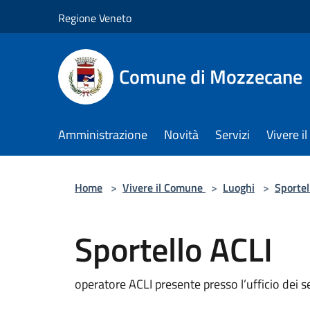
Salta al contenuto principale
Regione Veneto
Comune di Mozzecane
Amministrazione
Novità
Servizi
Vivere 
Home
>
Vivere il Comune
>
Luoghi
>
Sportell
Sportello ACLI
operatore ACLI presente presso l’ufficio dei se